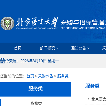
首页
部门概况
通知公告
今天是：
2026年8月10日
星期一
您当前的位置：
首页
>
采购公告
>
服务类
服务类
服务类
北京语言大
货物类