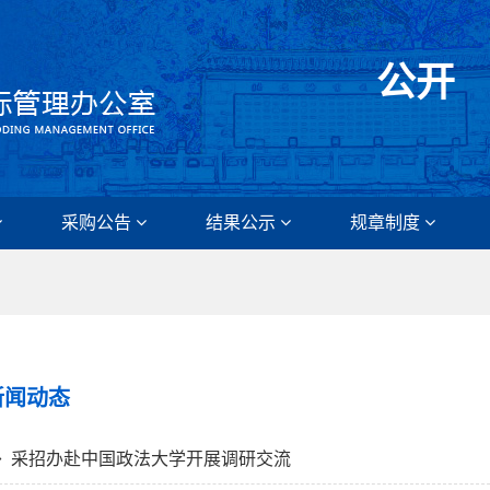
公开
采购公告
结果公示
规章制度
新闻动态
采招办赴中国政法大学开展调研交流