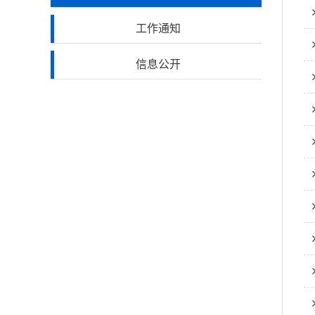
工作通知
信息公开