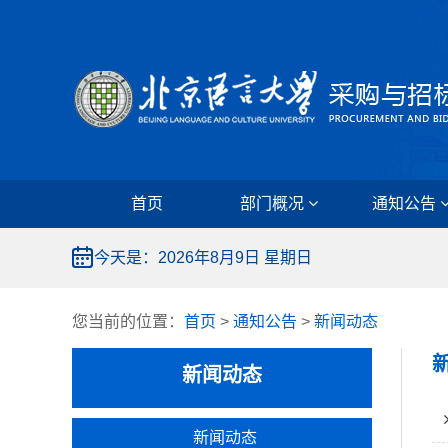
首页
部门概况
通知公告
今天是：
2026年8月9日
星期日
您当前的位置：
首页
>
通知公告
>
新闻动态
新闻动态
新闻动态