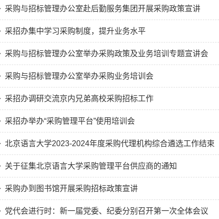
采购与招标管理办公室赴后勤服务集团开展采购政策宣讲
​采招办集中学习采购制度，提升业务水平
采购与招标管理办公室举办采购政策及业务培训专题宣讲会
采购与招标管理办公室举办采购业务培训会
采招办调研交流京内兄弟高校采购招标工作
采招办举办“采购管理平台”使用培训会
北京语言大学2023-2024年度采购代理机构综合遴选工作结束
关于征集北京语言大学采购管理平台供应商的通知
采购办到图书馆开展采购招标政策宣讲
党代会进行时：新一届党委、纪委分别召开第一次全体会议